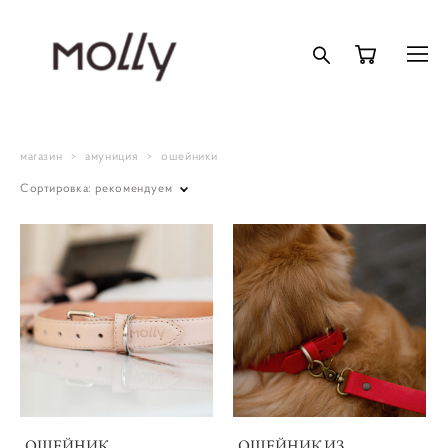
магазин
>
амуниция
>
ошейники
Сортировка:
рекомендуем
ОШЕЙНИК
ОШЕЙНИК ИЗ